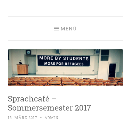
Zum
Inhalt
springen
MENÜ
Sprachcafé –
Sommersemester 2017
13. MÄRZ 2017
~
ADMIN