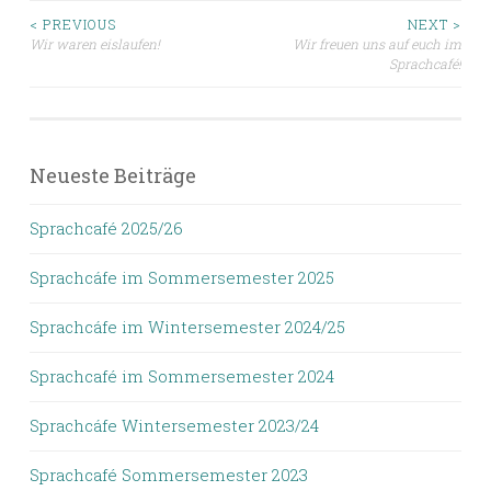
Beitragsnavigation
< PREVIOUS
NEXT >
Wir waren eislaufen!
Wir freuen uns auf euch im
Sprachcafé!
Neueste Beiträge
Sprachcafé 2025/26
Sprachcáfe im Sommersemester 2025
Sprachcáfe im Wintersemester 2024/25
Sprachcafé im Sommersemester 2024
Sprachcáfe Wintersemester 2023/24
Sprachcafé Sommersemester 2023