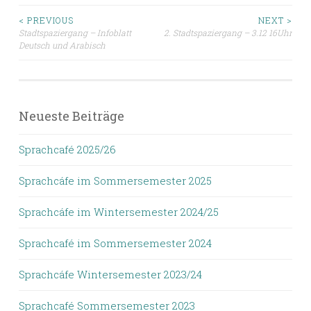
Beitragsnavigation
< PREVIOUS
NEXT >
Stadtspaziergang – Infoblatt
2. Stadtspaziergang – 3.12 16Uhr
Deutsch und Arabisch
Neueste Beiträge
Sprachcafé 2025/26
Sprachcáfe im Sommersemester 2025
Sprachcáfe im Wintersemester 2024/25
Sprachcafé im Sommersemester 2024
Sprachcáfe Wintersemester 2023/24
Sprachcafé Sommersemester 2023